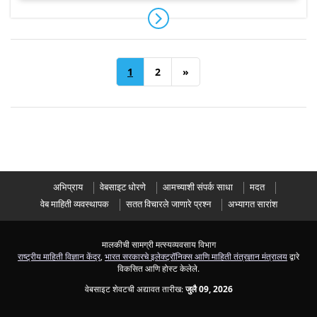
1
2
»
अभिप्राय
वेबसाइट धोरणे
आमच्याशी संपर्क साधा
मदत
वेब माहिती व्यवस्थापक
सतत विचारले जाणारे प्रश्न
अभ्यागत सारांश
मालकीची सामग्री मत्स्यव्यवसाय विभाग
राष्ट्रीय माहिती विज्ञान केंद्र
,
भारत सरकारचे इलेक्ट्रॉनिक्स आणि माहिती तंत्रज्ञान मंत्रालय
द्वारे
विकसित आणि होस्ट केलेले.
वेबसाइट शेवटची अद्यावत तारीख:
जुलै 09, 2026