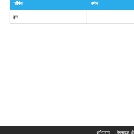
शीर्षक
वर्णन
पुस
अभिप्राय
वेबसाइट धो