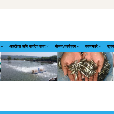
आरटीएस आणि नागरिक सनद
योजना/कार्यक्रम
कागदपत्रे
सूचन