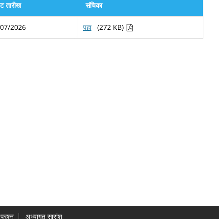
वट तारीख
संचिका
/07/2026
पहा
(272 KB)
प्रश्न
अभ्यागत सारांश