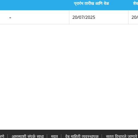
प्रारंभ तारीख आणि वेळ
शे
20/07/2025
20
रणे
आमच्याशी संपर्क साधा
मदत
वेब माहिती व्यवस्थापक
सतत विचारले जाणारे 