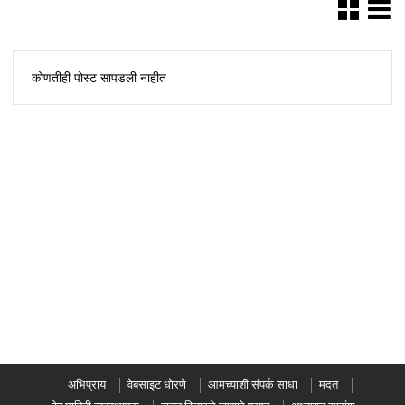
कोणतीही पोस्ट सापडली नाहीत
अभिप्राय
वेबसाइट धोरणे
आमच्याशी संपर्क साधा
मदत