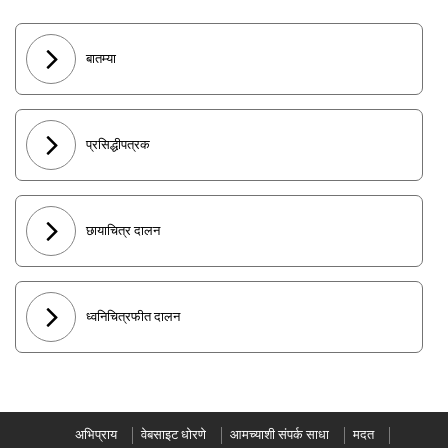
बातम्या
प्रसिद्धीपत्रक
छायाचित्र दालन
ध्वनिचित्रफीत दालन
अभिप्राय
वेबसाइट धोरणे
आमच्याशी संपर्क साधा
मदत